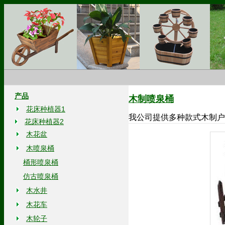
产品
木制喷泉桶
花床种植器1
我公司提供多种款式木制户
花床种植器2
木花盆
木喷泉桶
桶形喷泉桶
仿古喷泉桶
木水井
木花车
木轮子